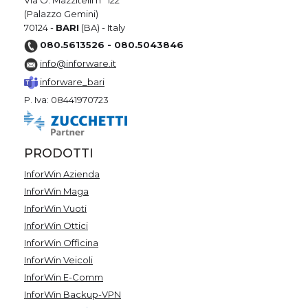
Via O. Mazzitelli n° 122
(Palazzo Gemini)
70124 -
BARI
(BA) - Italy
080.5613526 - 080.5043846
info@inforware.it
inforware_bari
P. Iva: 08441970723
PRODOTTI
InforWin Azienda
InforWin Maga
InforWin Vuoti
InforWin Ottici
InforWin Officina
InforWin Veicoli
InforWin E-Comm
InforWin Backup-VPN